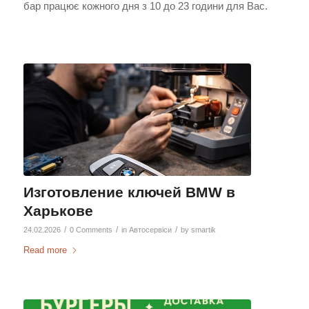
бар працює кожного дня з 10 до 23 години для Вас.
Изготовление ключей BMW в
Харькове
/
/
/
24.02.2026
0 Comments
in
Автосервіси
by
smartik
Read more