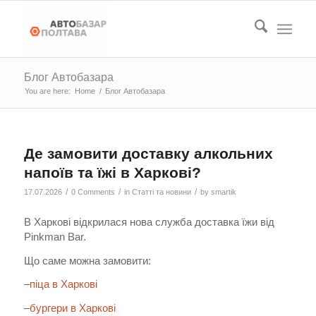
Блог Автобазара
You are here:
Home
/
Блог Автобазара
Де замовити доставку алкольних
напоїв та їжі в Харкові?
/
/
/
17.07.2026
0 Comments
in
Статті та новини
by
smartik
В Харкові відкрилася нова служба доставка їжи від
Pinkman Bar.
Що саме можна замовити:
–
піца в Харкові
–
бургери в Харкові