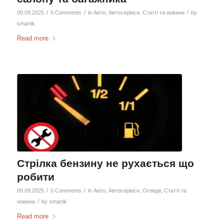
/
/
/
09.09.2025
0 Comments
in
Авто
,
Автосервіси
,
Статті та новини
by
smartik
Read more
Стрілка бензину не рухається що
робити
/
/
09.09.2025
0 Comments
in
Авто
,
Автосервіси
,
Огляди
,
Статті та
/
новини
by
smartik
Read more