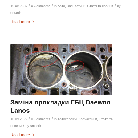
/
/
/
10.09.2025
0 Comments
in
Авто
,
Запчастини
,
Статті та новини
by
smartik
Read more
Заміна прокладки ГБЦ Daewoo
Lanos
/
/
10.09.2025
0 Comments
in
Автосервіси
,
Запчастини
,
Статті та
/
новини
by
smartik
Read more