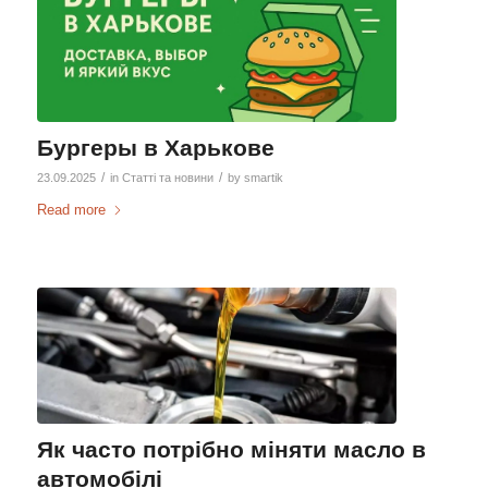
Бургеры в Харькове
/
/
23.09.2025
in
Статті та новини
by
smartik
Read more
Як часто потрібно міняти масло в
автомобілі