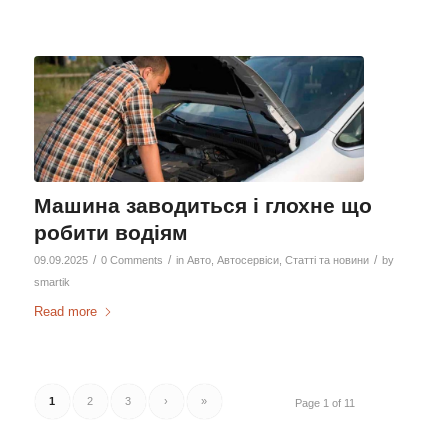
Машина заводиться і глохне що
робити водіям
/
/
/
09.09.2025
0 Comments
in
Авто
,
Автосервіси
,
Статті та новини
by
smartik
Read more
1
2
3
›
»
Page 1 of 11