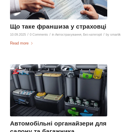
Що таке франшиза у страховці
/
/
/
10.09.2025
0 Comments
in
Автострахування
,
Без категорії
by
smartik
Read more
Автомобільні органайзери для
салону та багажника