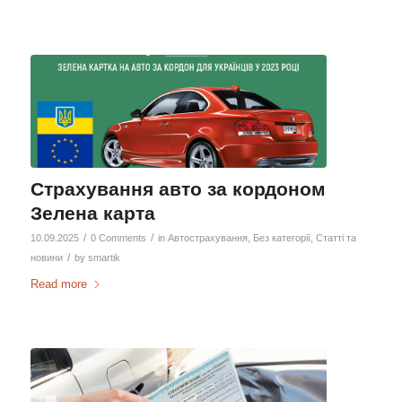
Страхування авто за кордоном
Зелена карта
/
/
10.09.2025
0 Comments
in
Автострахування
,
Без категорії
,
Статті та
/
новини
by
smartik
Read more