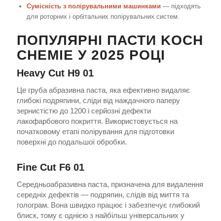
Сумісність з полірувальними машинками
— підходять
для роторних і орбітальних полірувальних систем.
ПОПУЛЯРНІ ПАСТИ KOCH
CHEMIE У 2025 РОЦІ
Heavy Cut H9 01
Це груба абразивна паста, яка ефективно видаляє
глибокі подряпини, сліди від наждачного паперу
зернистістю до 1200 і серйозні дефекти
лакофарбового покриття. Використовується на
початковому етапі полірування для підготовки
поверхні до подальшої обробки.
Fine Cut F6 01
Середньоабразивна паста, призначена для видалення
середніх дефектів — подряпин, слідів від миття та
голограм. Вона швидко працює і забезпечує глибокий
блиск, тому є однією з найбільш універсальних у