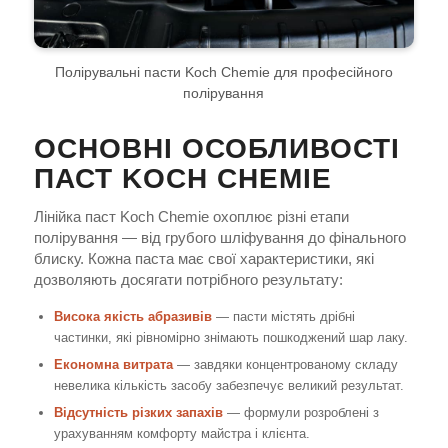
Полірувальні пасти Koch Chemie для професійного
полірування
ОСНОВНІ ОСОБЛИВОСТІ
ПАСТ KOCH CHEMIE
Лінійка паст Koch Chemie охоплює різні етапи
полірування — від грубого шліфування до фінального
блиску. Кожна паста має свої характеристики, які
дозволяють досягати потрібного результату:
Висока якість абразивів
— пасти містять дрібні
частинки, які рівномірно знімають пошкоджений шар лаку.
Економна витрата
— завдяки концентрованому складу
невелика кількість засобу забезпечує великий результат.
Відсутність різких запахів
— формули розроблені з
урахуванням комфорту майстра і клієнта.