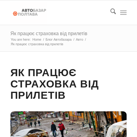
Як працює страховка від прилетів
You are here:
Home
/
Блог Автобазара
/
Авто
/
Як працює страховка від прилетів
ЯК ПРАЦЮЄ
СТРАХОВКА ВІД
ПРИЛЕТІВ