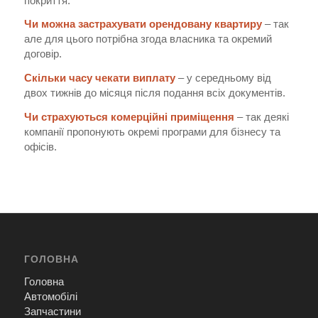
покриття.
Чи можна застрахувати орендовану квартиру
– так
але для цього потрібна згода власника та окремий
договір.
Скільки часу чекати виплату
– у середньому від
двох тижнів до місяця після подання всіх документів.
Чи страхуються комерційні приміщення
– так деякі
компанії пропонують окремі програми для бізнесу та
офісів.
ГОЛОВНА
Головна
Автомобілі
Запчастини